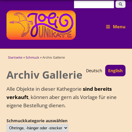
Suchformular
Suche
Menu
Sie sind hier
Startseite
»
Schmuck
» Archiv Gallerie
Archiv Gallerie
Deutsch
English
Alle Objekte in dieser Kathegorie
sind bereits
verkauft
, können aber gern als Vorlage für eine
eigene Bestellung dienen.
Schmuckkategorie auswählen