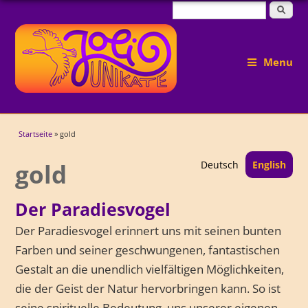
Suchformular
Suche
Menu
Sie sind hier
Startseite
» gold
gold
Deutsch
English
Der Paradiesvogel
Der Paradiesvogel erinnert uns mit seinen bunten
Farben und seiner geschwungenen, fantastischen
Gestalt an die unendlich vielfältigen Möglichkeiten,
die der Geist der Natur hervorbringen kann. So ist
seine spirituelle Bedeutung, uns unserer eigenen