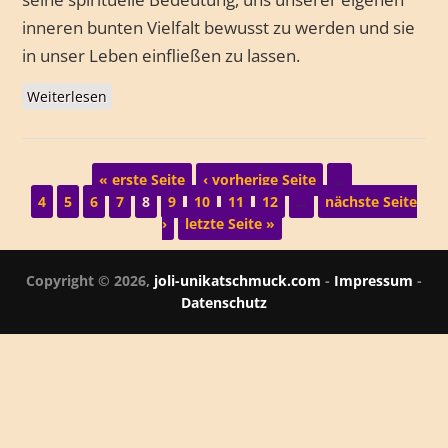
inneren bunten Vielfalt bewusst zu werden und sie
in unser Leben einfließen zu lassen.
Weiterlesen
über Der Paradiesvogel
Seiten
« erste Seite
‹ vorherige Seite
…
4
5
6
7
8
9
10
11
12
…
nächste Seite
›
letzte Seite »
Copyright © 2026,
joli-unikatschmuck.com
-
Impressum
-
Datenschutz