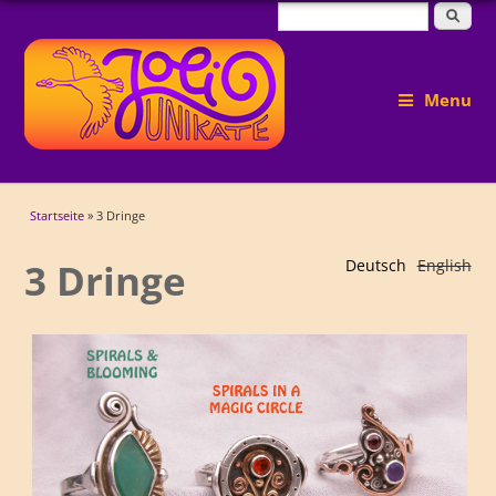
Suchformular
Suche
Menu
Sie sind hier
Startseite
» 3 Dringe
3 Dringe
Deutsch
English