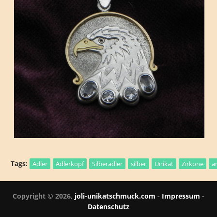
Archiv Gallerie
Tags:
Adler
Adlerkopf
Silberadler
silber
Unikat
Zirkone
a
Copyright © 2026,
joli-unikatschmuck.com
-
Impressum
-
Datenschutz